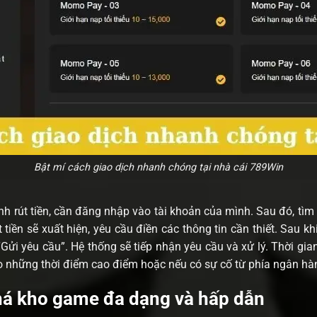
Bật mí cách giao dịch nhanh chóng tại nhà cái 789Win
nh rút tiền, cần đăng nhập vào tài khoản của mình. Sau đó, tìm 
 tiền sẽ xuất hiện, yêu cầu điền các thông tin cần thiết.
Sau khi
Gửi yêu cầu”. Hệ thống sẽ tiếp nhận yêu cầu và xử lý. Thời gian 
o những thời điểm cao điểm hoặc nếu có sự cố từ phía ngân hàng
á kho game đa dạng và hấp dẫn