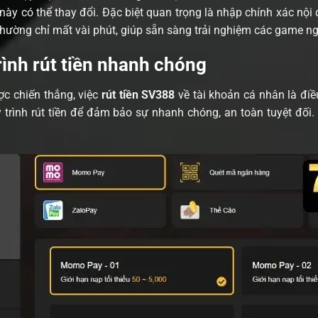
n này có thể thay đổi. Đặc biệt quan trọng là nhập chính xác n
hường chỉ mất vài phút, giúp sẵn sàng trải nghiệm các game ng
ình rút tiền nhanh chóng
ợc chiến thắng, việc
rút tiền SV388
về tài khoản cá nhân là đ
y trình rút tiền để đảm bảo sự nhanh chóng, an toàn tuyệt đối