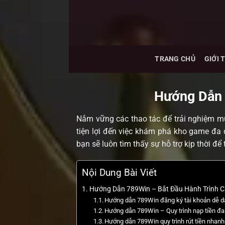
TRANG CHỦ
GIỚI 
Hướng Dẫn 
Nắm vững các thao tác để trải nghiệm m
tiện lợi đến việc khám phá kho game đa
bạn sẽ luôn tìm thấy sự hỗ trợ kịp thời để
Nội Dung Bài Viết
Hướng Dẫn 789Win – Bắt Đầu Hành Trình C
Hướng dẫn 789Win đăng ký tài khoản dễ 
Hướng dẫn 789Win – Quy trình nạp tiền đ
Hướng dẫn 789Win quy trình rút tiền nhan