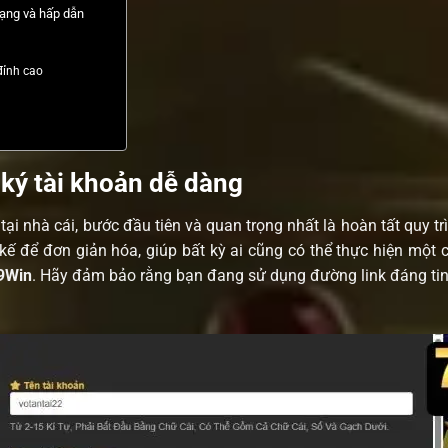
ạng và hấp dẫn
đỉnh cao
ý tài khoản dễ dàng
 tại nhà cái, bước đầu tiên và quan trọng nhất là hoàn tất quy t
t kế để đơn giản hóa, giúp bất kỳ ai cũng có thể thực hiện mộ
9Win
. Hãy đảm bảo rằng bạn đang sử dụng đường link đáng tin 