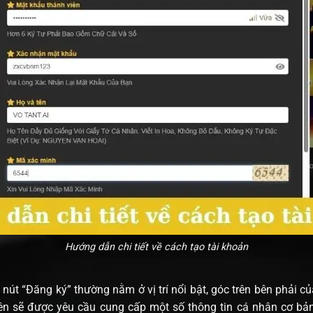
Hướng dẫn chi tiết về cách tạo tài khoản
y nút “Đăng ký” thường nằm ở vị trí nổi bật, góc trên bên phải 
ên sẽ được yêu cầu cung cấp một số thông tin cá nhân cơ bản