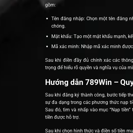
gồm:
Tên đăng nhập: Chọn một tên đăng nhậ
chóng.
Mật khẩu: Tạo một mật khẩu mạnh, kết 
Mã xác minh: Nhập mã xác minh được gử
Sau khi điền đầy đủ chính xác các thông
trọng để hiểu rõ quyền và nghĩa vụ của m
Hướng dẫn 789Win – Quy 
Sau khi đăng ký thành công, bước tiếp t
sự đa dạng trong các phương thức nạp ti
Sau đó, tìm và nhấp vào mục “Nạp tiền” 
tiền được hỗ trợ.
Sau khi chọn hình thức và điền số tiền mu