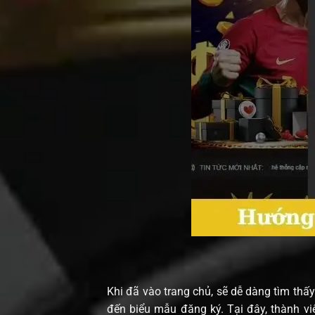
Khi đã vào trang chủ, sẽ dễ dàng tìm thấ
đến biểu mẫu đăng ký. Tại đây, thành vi