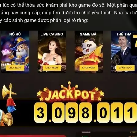
 là lúc có thể thỏa sức khám phá kho game đồ sộ. Một phần qu
n tảng này cung cấp, giúp tìm được trò chơi yêu thích. Nhà cái 
ấy các sảnh game được phân loại rõ ràng: