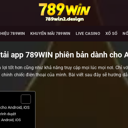
THIỆU 789WIN
KHUYẾN MÃI 789WIN
LIVE CASINO
XỔ SỐ
NỔ
tải app 789WIN phiên bản dành cho A
lợi tốt hơn cũng như khả năng truy cập mọi lúc mọi nơi. Chỉ vớ
 chính chiếc điện thoại của mình. Bài viết sau đây sẽ hướng dẫn
cho Android, iOS
trình duyệt
 Android, iOS