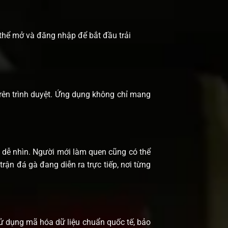
thể mở và đăng nhập để bắt đầu trải
 trên trình duyệt. Ứng dụng không chỉ mang
 dễ nhìn. Người mới làm quen cũng có thể
rận đá gà đang diễn ra trực tiếp, nơi từng
ử dụng mã hóa dữ liệu chuẩn quốc tế, bảo