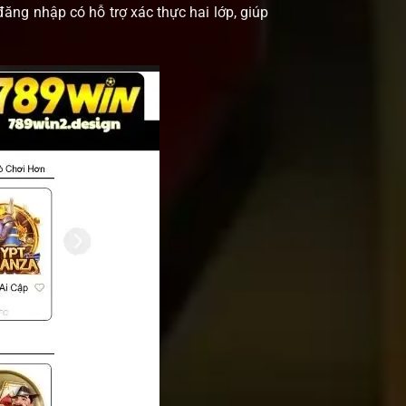
đăng nhập có hỗ trợ xác thực hai lớp, giúp