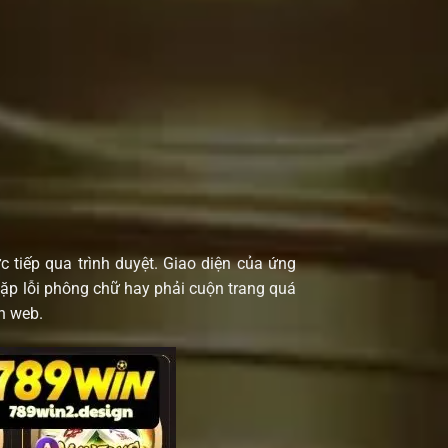
c tiếp qua trình duyệt. Giao diện của ứng
 gặp lỗi phông chữ hay phải cuộn trang quá
ên web.