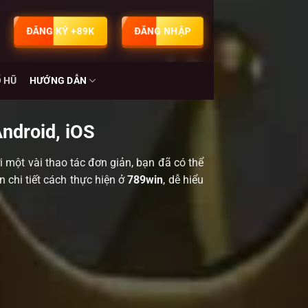
ĐĂNG KÝ +89K
ĐĂNG NHẬP
 HŨ
HƯỚNG DẪN
ndroid, iOS
i một vài thao tác đơn giản, bạn đã có thể
 chi tiết cách thực hiện ở
789win
, dễ hiểu