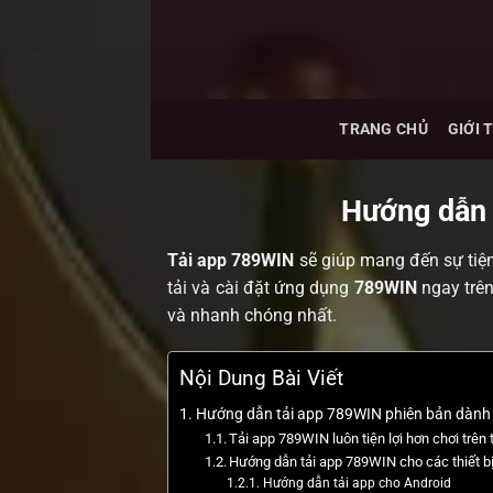
TRANG CHỦ
GIỚI 
Hướng dẫn 
Tải app 789WIN
sẽ giúp mang đến sự tiện 
tải và cài đặt ứng dụng
789WIN
ngay trên
và nhanh chóng nhất.
Nội Dung Bài Viết
Hướng dẫn tải app 789WIN phiên bản dành 
Tải app 789WIN luôn tiện lợi hơn chơi trên 
Hướng dẫn tải app 789WIN cho các thiết bị
Hướng dẫn tải app cho Android