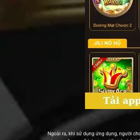
Ngoài ra, khi sử dụng ứng dụng, người chơ