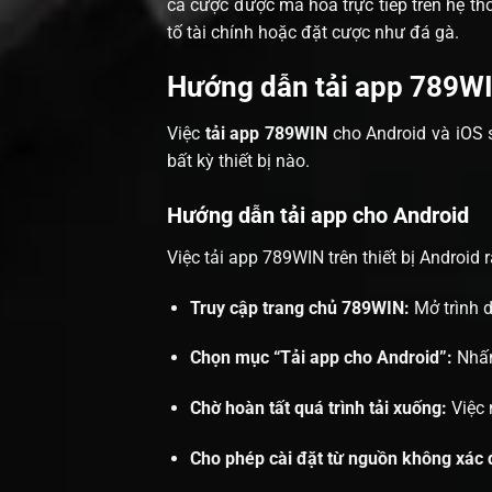
cá cược được mã hóa trực tiếp trên hệ thố
tố tài chính hoặc đặt cược như đá gà.
Hướng dẫn tải app 789WIN
Việc
tải app 789WIN
cho Android và iOS s
bất kỳ thiết bị nào.
Hướng dẫn tải app cho Android
Việc tải app 789WIN trên thiết bị Android 
Truy cập trang chủ 789WIN:
Mở trình d
Chọn mục “Tải app cho Android”:
Nhấn 
Chờ hoàn tất quá trình tải xuống:
Việc 
Cho phép cài đặt từ nguồn không xác 