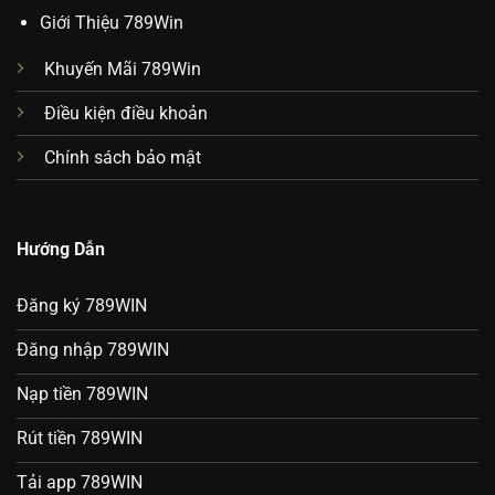
Giới Thiệu 789Win
Khuyến Mãi 789Win
Điều kiện điều khoản
Chính sách bảo mật
Hướng Dẫn
Đăng ký 789WIN
Đăng nhập 789WIN
Nạp tiền 789WIN
Rút tiền 789WIN
Tải app 789WIN