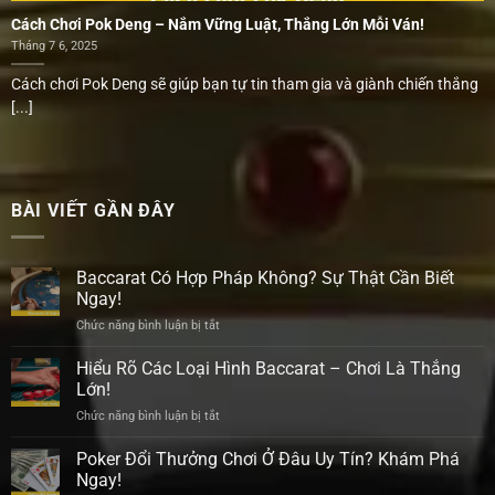
Cách Chơi Pok Deng – Nắm Vững Luật, Thắng Lớn Mỗi Ván!
Tháng 7 6, 2025
Cách chơi Pok Deng sẽ giúp bạn tự tin tham gia và giành chiến thắng
[...]
BÀI VIẾT GẦN ĐÂY
Baccarat Có Hợp Pháp Không? Sự Thật Cần Biết
Ngay!
Chức năng bình luận bị tắt
ở
Baccarat
Có
Hiểu Rõ Các Loại Hình Baccarat – Chơi Là Thắng
Hợp
Lớn!
Pháp
Chức năng bình luận bị tắt
ở
Không?
Hiểu
Sự
Rõ
Poker Đổi Thưởng Chơi Ở Đâu Uy Tín? Khám Phá
Thật
Các
Cần
Ngay!
Loại
Biết