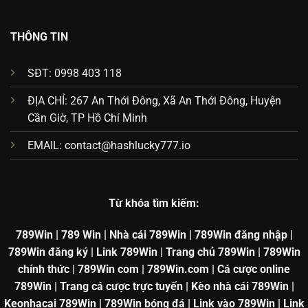
THÔNG TIN
SĐT: 0998 403 118
ĐỊA CHỈ: 267 An Thới Đông, Xã An Thới Đông, Huyện
Cần Giờ, TP Hồ Chí Minh
EMAIL:
contact@hashlucky777.io
Từ khóa tìm kiếm:
789Win | 789 Win | Nhà cái 789Win | 789Win đăng nhập |
789Win đăng ký | Link 789Win | Trang chủ 789Win | 789Win
chính thức | 789Win com | 789Win.com | Cá cược online
789Win | Trang cá cược trực tuyến | Kèo nhà cái 789Win |
Keonhacai 789Win | 789Win bóng đá | Link vào 789Win | Link