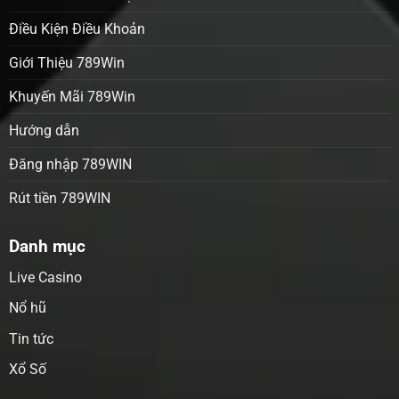
Điều Kiện Điều Khoản
Giới Thiệu 789Win
Khuyến Mãi 789Win
Hướng dẫn
Đăng nhập 789WIN
Rút tiền 789WIN
Danh mục
Live Casino
Nổ hũ
Tin tức
Xổ Số