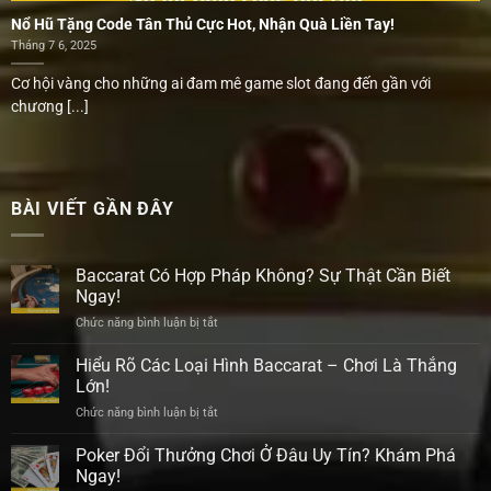
Nổ Hũ Tặng Code Tân Thủ Cực Hot, Nhận Quà Liền Tay!
Tháng 7 6, 2025
Cơ hội vàng cho những ai đam mê game slot đang đến gần với
chương [...]
BÀI VIẾT GẦN ĐÂY
Baccarat Có Hợp Pháp Không? Sự Thật Cần Biết
Ngay!
Chức năng bình luận bị tắt
ở
Baccarat
Có
Hiểu Rõ Các Loại Hình Baccarat – Chơi Là Thắng
Hợp
Lớn!
Pháp
Chức năng bình luận bị tắt
ở
Không?
Hiểu
Sự
Rõ
Poker Đổi Thưởng Chơi Ở Đâu Uy Tín? Khám Phá
Thật
Các
Cần
Ngay!
Loại
Biết