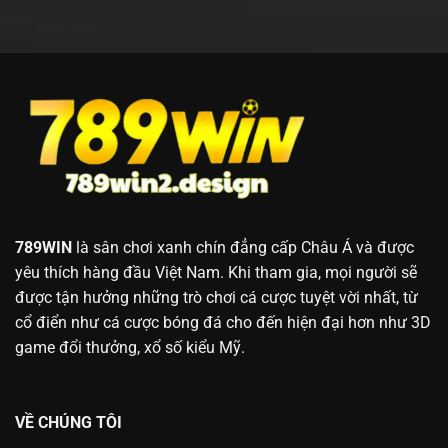
789WIN
là sân chơi xanh chín đẳng cấp Châu Á và được
yêu thích hàng đầu Việt Nam. Khi tham gia, mọi người sẽ
được tận hưởng những trò chơi cá cược tuyệt vời nhất, từ
cổ điển như cá cược bóng đá cho đến hiện đại hơn như 3D
game đổi thưởng, xổ số kiểu Mỹ.
VỀ CHÚNG TÔI