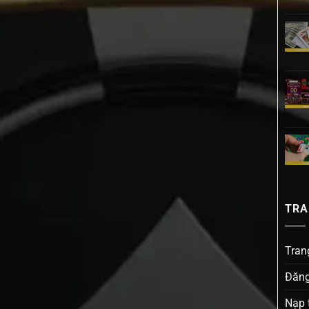
TRA
Tran
Đăng
Nạp 