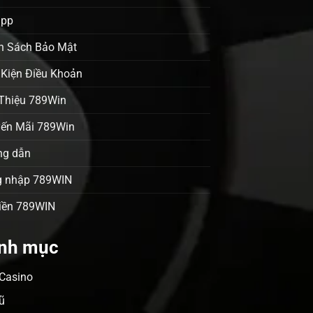
Phần
Thắng!
app
h Sách Bảo Mật
 Kiện Điều Khoản
 Thiệu 789Win
ến Mãi 789Win
ng dẫn
 nhập 789WIN
tiền 789WIN
nh mục
 Casino
ũ