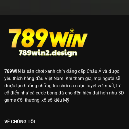
789WIN
là sân chơi xanh chín đẳng cấp Châu Á và được
yêu thích hàng đầu Việt Nam. Khi tham gia, mọi người sẽ
được tận hưởng những trò chơi cá cược tuyệt vời nhất, từ
cổ điển như cá cược bóng đá cho đến hiện đại hơn như 3D
game đổi thưởng, xổ số kiểu Mỹ.
VỀ CHÚNG TÔI