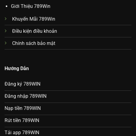
Giới Thiệu 789Win
Khuyến Mãi 789Win
Điều kiện điều khoản
Chính sách bảo mật
Hướng Dẫn
Đăng ký 789WIN
Đăng nhập 789WIN
Nạp tiền 789WIN
Rút tiền 789WIN
Tải app 789WIN