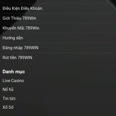
Điều Kiện Điều Khoản
Giới Thiệu 789Win
Khuyến Mãi 789Win
Hướng dẫn
Đăng nhập 789WIN
Rút tiền 789WIN
Danh mục
Live Casino
Nổ hũ
Tin tức
Xổ Số