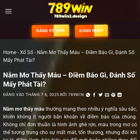
ĐĂNG KÝ +89K
ĐĂNG NHẬP
Home
-
Xổ Số
-
Nằm Mơ Thấy Máu – Điềm Báo Gì, Đánh Số
Mấy Phát Tài?
Nằm Mơ Thấy Máu – Điềm Báo Gì, Đánh Số
Mấy Phát Tài?
ĐĂNG VÀO
THÁNG 7 6, 2025
BỞI
789WIN
Nằm mơ thấy máu
thường mang theo nhiều ý nghĩa sâu sắc,
khiến không ít người băn khoăn về điềm báo của chúng.
Không chỉ đơn thuần là hình ảnh ghê rợn, máu trong mơ có
thể tượng trưng cho sự mất mát, tổn thương, nhưng đôi khi