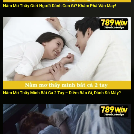
Nằm Mơ Thấy Giết Người Đánh Con Gì? Khám Phá Vận May!
Nằm Mơ Thấy Mình Bắt Cá 2 Tay – Điềm Báo Gì, Đánh Số Mấy?