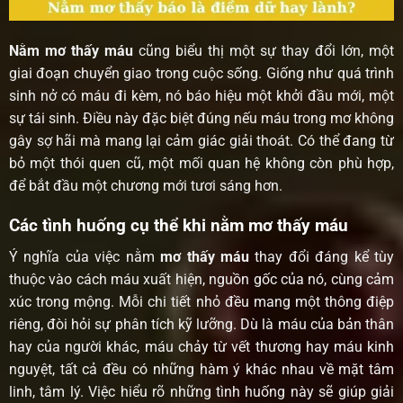
Nằm mơ thấy máu
cũng biểu thị một sự thay đổi lớn, một
giai đoạn chuyển giao trong cuộc sống. Giống như quá trình
sinh nở có máu đi kèm, nó báo hiệu một khởi đầu mới, một
sự tái sinh. Điều này đặc biệt đúng nếu máu trong mơ không
gây sợ hãi mà mang lại cảm giác giải thoát. Có thể đang từ
bỏ một thói quen cũ, một mối quan hệ không còn phù hợp,
để bắt đầu một chương mới tươi sáng hơn.
Các tình huống cụ thể khi nằm mơ thấy máu
Ý nghĩa của việc nằm
mơ thấy máu
thay đổi đáng kể tùy
thuộc vào cách máu xuất hiện, nguồn gốc của nó, cùng cảm
xúc trong mộng. Mỗi chi tiết nhỏ đều mang một thông điệp
riêng, đòi hỏi sự phân tích kỹ lưỡng. Dù là máu của bản thân
hay của người khác, máu chảy từ vết thương hay máu kinh
nguyệt, tất cả đều có những hàm ý khác nhau về mặt tâm
linh, tâm lý. Việc hiểu rõ những tình huống này sẽ giúp giải