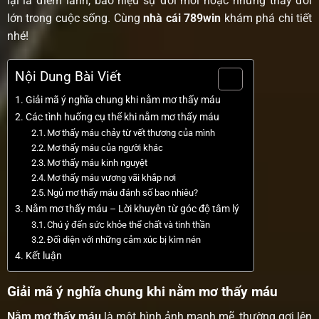
lại là điềm lành, báo hiệu sự đổi mới hoặc những thay đổi
lớn trong cuộc sống. Cùng
nhà cái 789win
khám phá chi tiết
nhé!
Nội Dung Bài Viết
Giải mã ý nghĩa chung khi nằm mơ thấy máu
Các tình huống cụ thể khi nằm mơ thấy máu
Mơ thấy máu chảy từ vết thương của mình
Mơ thấy máu của người khác
Mơ thấy máu kinh nguyệt
Mơ thấy máu vương vãi khắp nơi
Ngủ mơ thấy máu đánh số bao nhiêu?
Nằm mơ thấy máu – Lời khuyên từ góc độ tâm lý
Chú ý đến sức khỏe thể chất và tinh thần
Đối diện với những cảm xúc bị kìm nén
Kết luận
Giải mã ý nghĩa chung khi nằm mơ thấy máu
Nằm mơ thấy máu
là một hình ảnh mạnh mẽ, thường gợi lên