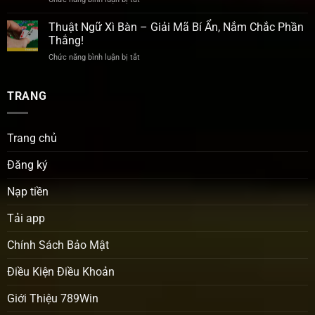
Ở
Thắng
Soi
Đâu
Lớn!
Cầu
Thuật Ngữ Xì Bàn – Giải Mã Bí Ẩn, Nắm Chắc Phần
Uy
Xóc
Tín?
Thắng!
Đĩa
Khám
Chức năng bình luận bị tắt
ở
Hôm
Phá
Thuật
Nay
Ngay!
Ngữ
–
Xì
TRANG
Dự
Bàn
Đoán
–
Chính
Giải
Xác,
Trang chủ
Mã
Ăn
Bí
Đậm
Đăng ký
Ẩn,
Nắm
Chắc
Nạp tiền
Phần
Thắng!
Tải app
Chính Sách Bảo Mật
Điều Kiện Điều Khoản
Giới Thiệu 789Win