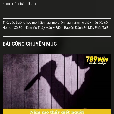
khỏe của bản thân.
Thẻ:
các trường hợp mơ thấy máu
,
mơ thấy máu
,
nằm mơ thấy máu
,
Xổ số
Home
-
Xổ Số
-
Nằm Mơ Thấy Máu – Điềm Báo Gì, Đánh Số Mấy Phát Tài?
BÀI CÙNG CHUYÊN MỤC