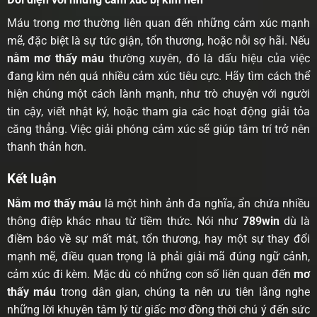
Máu trong mơ thường liên quan đến những cảm xúc mạnh
mẽ, đặc biệt là sự tức giận, tổn thương, hoặc nỗi sợ hãi. Nếu
nằm mơ thấy máu
thường xuyên, đó là dấu hiệu của việc
đang kìm nén quá nhiều cảm xúc tiêu cực. Hãy tìm cách thể
hiện chúng một cách lành mạnh, như trò chuyện với người
tin cậy, viết nhật ký, hoặc tham gia các hoạt động giải tỏa
căng thẳng. Việc giải phóng cảm xúc sẽ giúp tâm trí trở nên
thanh thản hơn.
Kết luận
Nằm mơ thấy máu
là một hình ảnh đa nghĩa, ẩn chứa nhiều
thông điệp khác nhau từ tiềm thức. Nói như
789win
dù là
điềm báo về sự mất mát, tổn thương, hay một sự thay đổi
mạnh mẽ, điều quan trọng là phải giải mã đúng ngữ cảnh,
cảm xúc đi kèm. Mặc dù có những con số liên quan đến
mơ
thấy máu
trong dân gian, chúng ta nên ưu tiên lắng nghe
những lời khuyên tâm lý từ giấc mơ đồng thời chú ý đến sức