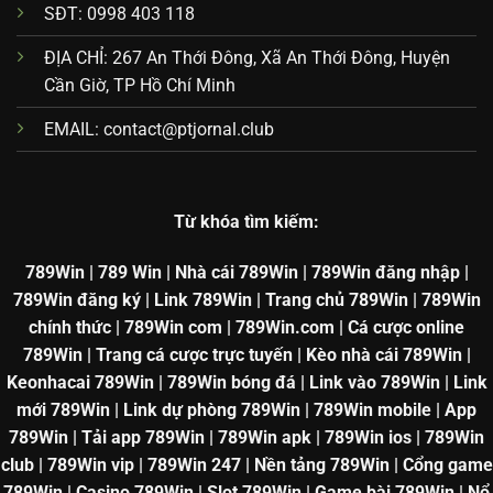
SĐT: 0998 403 118
ĐỊA CHỈ: 267 An Thới Đông, Xã An Thới Đông, Huyện
Cần Giờ, TP Hồ Chí Minh
EMAIL:
contact@ptjornal.club
Từ khóa tìm kiếm:
789Win | 789 Win | Nhà cái 789Win | 789Win đăng nhập |
789Win đăng ký | Link 789Win | Trang chủ 789Win | 789Win
chính thức | 789Win com | 789Win.com | Cá cược online
789Win | Trang cá cược trực tuyến | Kèo nhà cái 789Win |
Keonhacai 789Win | 789Win bóng đá | Link vào 789Win | Link
mới 789Win | Link dự phòng 789Win | 789Win mobile | App
789Win | Tải app 789Win | 789Win apk | 789Win ios | 789Win
club | 789Win vip | 789Win 247 | Nền tảng 789Win | Cổng game
789Win | Casino 789Win | Slot 789Win | Game bài 789Win | Nổ