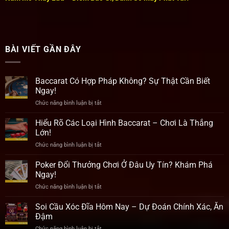
BÀI VIẾT GẦN ĐÂY
Baccarat Có Hợp Pháp Không? Sự Thật Cần Biết
Ngay!
Chức năng bình luận bị tắt
ở
Baccarat
Có
Hiểu Rõ Các Loại Hình Baccarat – Chơi Là Thắng
Hợp
Lớn!
Pháp
Chức năng bình luận bị tắt
ở
Không?
Hiểu
Sự
Rõ
Poker Đổi Thưởng Chơi Ở Đâu Uy Tín? Khám Phá
Thật
Các
Cần
Ngay!
Loại
Biết
Chức năng bình luận bị tắt
ở
Hình
Ngay!
Poker
Baccarat
Đổi
Soi Cầu Xóc Đĩa Hôm Nay – Dự Đoán Chính Xác, Ăn
–
Thưởng
Chơi
Đậm
Chơi
Là
Chức năng bình luận bị tắt
ở